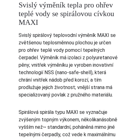
Svislý výměník tepla pro ohřev 
teplé vody se spirálovou cívkou 
MAXI
Svislý spirálový teplovodní výměník MAXI se 
zvětšenou teplosměnnou plochou je určen 
pro ohřev teplé vody pomocí tepelných 
čerpadel. Výměník má izolaci z polyuretanové 
pěny; vnitřek výměníku je vyroben inovativní 
technologií NSS (nano-safe-shell), která 
chrání vnitřek nádob před korozí, a tím 
prodlužuje jejich životnost; vnější strana má 
specializovaný povlak z pružného materiálu.
Spirálová spirála typu MAXI se vyznačuje 
zvýšeným topným výkonem, několikanásobně 
vyšším než~ standardní, poháněná mimo jiné 
tepelnými čerpadly, což vede k maximálnímu 