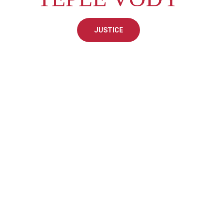
JUSTICE
Adresa
Ratibořská 199,             
747 25 Sudice, Česká 
Republika
Zásady ochrany 
osobních údajů